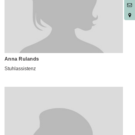
6
Anna Rulands
Stuhlassistenz