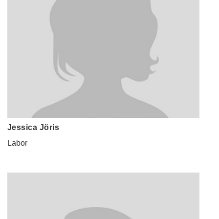
Jessica Jöris
Labor